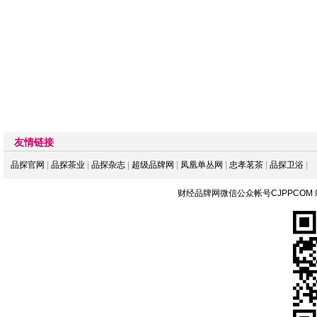
友情链接
品探官网
|
品探茶业
|
品探杂志
|
超级品牌网
|
凤凰单丛网
|
忠孝茗茶
|
品探卫浴
|
财经品牌网微信公众帐号CJPPCOM