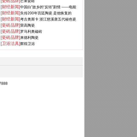
[瓷砖品牌]
芒果瓷砖
[财经新闻]
中国白”故乡的“反转”剧情 ——电能
[财经新闻]
失传200年宫廷陶瓷 是他恢复的
助力“世界陶瓷之都”转型升级
[财经新闻]
考古奥斯卡 浙江慈溪唐五代秘色瓷
[瓷砖品牌]
荣高陶瓷
窑址：填补陶瓷史的空白
[瓷砖品牌]
罗马利奥磁砖
[瓷砖品牌]
来德利陶瓷
[卫浴洁具]
辉煌卫浴
888