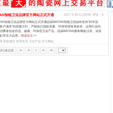
TAN智能卫浴品牌官方网站正式开通
2017-4-30 11:29:04 评论：0
TAN智能卫浴品牌官方网站正式开通品探BINTAN智能卫浴始终坚持“科学设
客户满意”的质量方针，严格执行国际质量、环境管理体系标准，运用行业内
消费者创造舒适、健康、环保型卫浴产品。品探BINTAN拥有陶瓷洁具、浴室
等五大品类...
阅读全文>>
牌
星级酒店
管理体系
卫浴产品
官方网站
条,共1条记录
1