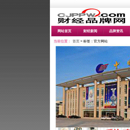
网站首页
财经新闻
品牌资讯
当前位置：
首页
> 标签：官方网站