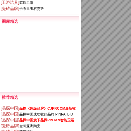
[卫浴洁具]
辉煌卫浴
[瓷砖品牌]
卡布里玉石瓷砖
图库精选
推荐精选
[品探中国]
品探《超级品牌》CJPP.COM最新收
[品探中国]
品探中国成功收购品牌 PINPAI.BID
购国产品牌网
[品探中国]
品探中国旗下品探PINTAN智能卫浴
顶级域名
[瓷砖品牌]
金牌亚洲陶瓷
品牌官方网站正式开通