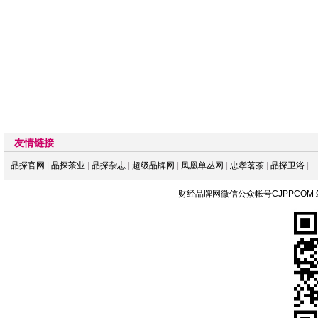
友情链接
品探官网
|
品探茶业
|
品探杂志
|
超级品牌网
|
凤凰单丛网
|
忠孝茗茶
|
品探卫浴
|
财经品牌网微信公众帐号CJPPCOM