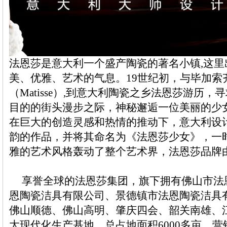
法恩莎是意大利一个盛产陶瓷的著名小镇,这
美、优雅、艺术的气息。19世纪初，与毕加索
（Matisse）,到意大利陶瓷之乡法恩莎游历
目的的街头漫步之际，神秘邂逅一位美丽的少
在巨大的创造灵感和热情的推动下，意大利设
韵的作品，并将其命名为《法恩莎少女》，一
雅的艺术风格轰动了整个艺术界，法恩莎品牌
享誉全球的法恩莎集团，旗下拥有佛山市法
恩陶瓷洁具有限公司、景德镇市法恩陶瓷洁具
佛山顺德、佛山高明、肇庆四会、韶关南雄、
大现代化生产基地，总占地面积6000多亩，