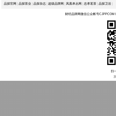
品探官网
|
品探茶业
|
品探杂志
|
超级品牌网
|
凤凰单丛网
|
忠孝茗茶
|
品探卫浴
|
财经品牌网微信公众帐号CJPPCOM
扫
京