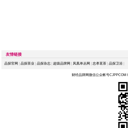
友情链接
品探官网
|
品探茶业
|
品探杂志
|
超级品牌网
|
凤凰单丛网
|
忠孝茗茶
|
品探卫浴
|
财经品牌网微信公众帐号CJPPCOM