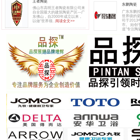
王者陶瓷
东鹏陶瓷
佛山市高明王者陶瓷有限公司来
广东东鹏控
自全国最大的建筑陶瓷产区—广
世界级的
东佛山，自2000年成立以来，
司于201
以做“世界领...
阅读全文>>
市。 始创
道”专注陶瓷