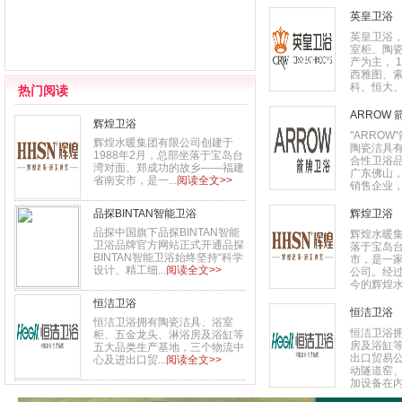
英皇卫浴
英皇卫浴
室柜、陶
产为主， 
西雅图、
科、恒大、
热门阅读
ARROW
辉煌卫浴
"ARRO
辉煌水暖集团有限公司创建于
陶瓷洁具
1988年2月，总部坐落于宝岛台
合性卫浴
湾对面、郑成功的故乡――福建
广东佛山
省南安市，是一...
阅读全文>>
销售企业，.
品探BINTAN智能卫浴
辉煌卫浴
品探中国旗下品探BINTAN智能
辉煌水暖集
卫浴品牌官方网站正式开通品探
落于宝岛
BINTAN智能卫浴始终坚持“科学
市，是一
设计、精工细...
阅读全文>>
公司。经过
今的辉煌水
恒洁卫浴
恒洁卫浴
恒洁卫浴拥有陶瓷洁具、浴室
恒洁卫浴
柜、五金龙头、淋浴房及浴缸等
房及浴缸
五大品类生产基地，三个物流中
出口贸易公
心及进出口贸...
阅读全文>>
动隧道窑
加设备在内