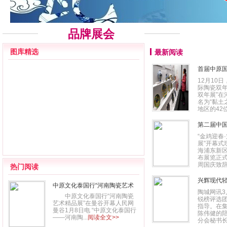
品牌展会
图库精选
最新阅读
首届中原
12月10
际陶瓷双年
双年展”
名为“黏土
地区的42位
第二届中
“金鸡迎春
展”开幕
海浦东新
布展览正
周国庆致辞部
热门阅读
兴辉现代
中原文化泰国行“河南陶瓷艺术
陶城网讯3
精品展”在曼谷开幕
中原文化泰国行“河南陶瓷
锐榜评选
艺术精品展”在曼谷开幕人民网
指导。在
曼谷1月8日电 “中原文化泰国行
陈伟健的
——河南陶...
阅读全文>>
分会秘书长