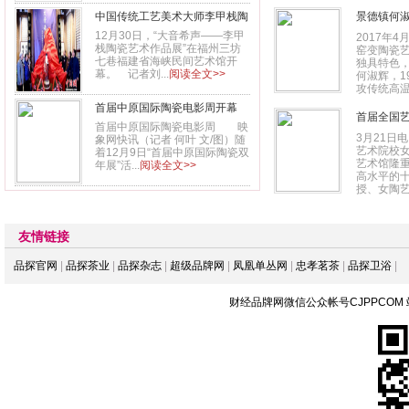
中国传统工艺美术大师李甲栈陶
景德镇何
瓷艺术精品跨新年福州展出
12月30日，“大音希声——李甲
2017年
栈陶瓷艺术作品展”在福州三坊
窑变陶瓷
七巷福建省海峡民间艺术馆开
独具特色
幕。 记者刘...
阅读全文>>
何淑辉，1
攻传统高温
首届中原国际陶瓷电影周开幕
首届全国
将展播20余部国内外作品
首届中原国际陶瓷电影周 映
3月21日
象网快讯（记者 何叶 文/图）随
艺术院校
着12月9日“首届中原国际陶瓷双
艺术馆隆
年展”活...
阅读全文>>
高水平的十
授、女陶艺家
友情链接
品探官网
|
品探茶业
|
品探杂志
|
超级品牌网
|
凤凰单丛网
|
忠孝茗茶
|
品探卫浴
|
财经品牌网微信公众帐号CJPPCOM