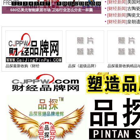
[财经新闻]
美国
1
2
3
4
5
6
7
8
9
10
11
12
13
14
15
16
[财经新闻]
古陶瓷
680亿美元智能家居市场 卫浴行业怎么分走一杯羹
[财经新闻]
陶瓷
[财经新闻]
皇朝
品探最新收购《财经
品探《超级品牌》
品探最新收购精品
品牌》全套域名
CJPP.COM最新收购
名：一个域名成就
国产品牌网
个梦想一份事业