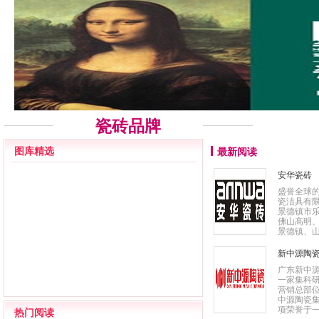
瓷砖品牌
图库精选
最新阅读
安华瓷砖
盛誉全球
瓷洁具有
景德镇市
佛山高明
景德镇、山
新中源陶
广东新中源
一家集科
营销总部位
中源陶瓷集
项荣誉于一身
热门阅读