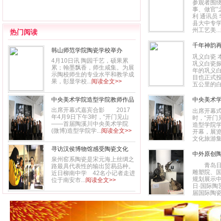
参观者围绕
事、做官”
利 通讯员
县大中专
州工艺美...
热门阅读
千年神韵
韩山师范学院陶瓷学校举办
巩义白瓷 
2017年师生作品展
4月10日讯 陶园千艺，硕果累
巩义白瓷
累；翰墨飘香，师生咸集。为展
年的巩义白
示陶校师生的专业水平和教学成
目也正式
果，彰显学校...
阅读全文>>
五公里的白河
中央美术学院造型学院教师作品
中央美术
亮相陶溪川美术馆
出席开幕式嘉宾合影 2017
出席开幕式
年4月9日下午3时，“开门见山
时，“开门
——首届陶溪川中央美术学院
造型学院
(微博)造型学院学...
阅读全文>>
开幕，展
文化旅游集
寻访汉侯博物馆感受陶瓷文化
中外原创
泉州窑系陶瓷是宋元海上丝绸之
展
青岛日报
路最具代表性的输出贸易品种。
雕塑院、国
近日柳南中学 42名小记者走进
规划展示
位于南安市...
阅读全文>>
日·国际陶
届国际陶瓷艺