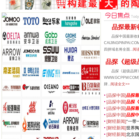
品探最新
品探中国最新收
CAIJINGPINPAI.CO
四拼域名将全面...
阅
品探《超级品
品探《超级品牌》
WWW.GCPPW.
牌...
阅读全文>>
[品探中国]
品探
[品探中国]
品探《
[品探中国]
品探
网
[品探中国]
品探
一份事业
[财经新闻]
“一带
[财经新闻]
世界
[财经新闻]
北京