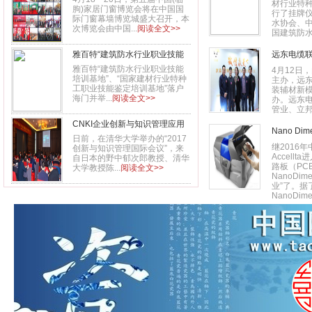
材行业特
朐)家居门窗博览会将在中国国
行了挂牌
际门窗幕墙博览城盛大召开，本
水协会、
次博览会由中国...
阅读全文>>
国建筑防水协
雅百特“建筑防水行业职业技能
远东电缆联
培训基地”、“国家建材行业特种
雅百特“建筑防水行业职业技能
4月12日
培训基地”、“国家建材行业特种
主办，远
工职业技能鉴定培训基地”挂牌
工职业技能鉴定培训基地”落户
装辅材新
成立
海门并举...
阅读全文>>
办。远东
管业、立邦涂
CNKI企业创新与知识管理应用
Nano D
实践研讨全国巡回会议安徽站顺
日前，在清华大学举办的“2017
继2016
创新与知识管理国际会议”，来
利举办
Accell
自日本的野中郁次郎教授、清华
路板（PC
大学教授陈...
阅读全文>>
NanoDi
业”了。据
NanoDimen