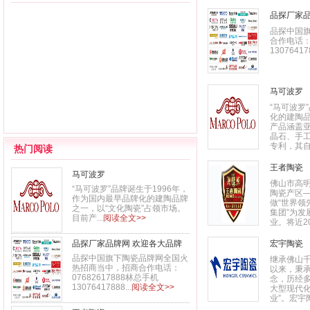
品探厂家品
品探中国
合作电话：0
130764178
马可波罗
“马可波罗
化的建陶品
产品涵盖
晶石、手工
专利，其自主
热门阅读
王者陶瓷
马可波罗
佛山市高
“马可波罗”品牌诞生于1996年，
陶瓷产区—
作为国内最早品牌化的建陶品牌
做“世界
之一，以“文化陶瓷”占领市场。
集团”为
目前产...
阅读全文>>
业。将近20
品探厂家品牌网 欢迎各大品牌
宏宇陶瓷
入驻
品探中国旗下陶瓷品牌网全国火
继承佛山千
热招商当中，招商合作电话：
以来，秉承
07682617888林总手机
念，历经
13076417888...
阅读全文>>
大型现代
业”。宏宇陶