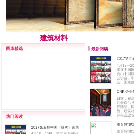
建筑材料
图库精选
最新阅读
2017第
开幕
4月18—
将在中国
会由中国
业协会、
会、国家建
CNKI企
议安徽站
日前，在清
际会议”
授陈劲、
昌、建筑
识与企业管
热门阅读
雅百特“建
2017第五届中国（临朐）家居
材行业特
雅百特“建
门窗博览会18日盛大开幕
4月18—20日，第五届中国(临