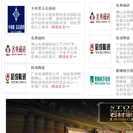
名典磁砖
卡布里玉石瓷砖
佛山名典磁
卡布里玉石瓷砖拥有多名国际知
佛山石湾
名产品设计师，瓷砖花色和产品
区最大的
设计始终保持国际水准，轻松营
遍布全球
造让人着迷...
阅读全文>>
级生产企业。
名典磁砖
裕成陶瓷
佛山名典磁砖创立于2007年，
广东裕成
总部营销中心设立在佛山石湾
大的专业
镇，展示面积达一万多平方米，
广东新润
是佛山地区最大...
阅读全文>>
瓷墙地砖
地。公司目
裕成陶瓷
蒙娜丽莎
广东裕成陶瓷公司，地处南国陶
蒙娜丽莎
都佛山，是全国最大的专业生产
西樵镇，
陶瓷墙地砖的现代化企业之一。
体的大型陶
隶属广东新...
阅读全文>>
注册资金1
有14条现代