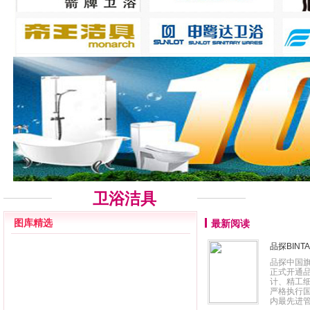
卫浴洁具
图库精选
最新阅读
品探BINT
品探中国旗
正式开通品
计、精工
严格执行
内最先进管