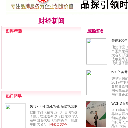
财经新闻
图库精选
最新阅读
失传200
他的作品《
个国家领
大名可以说
珐琅彩陶瓷
琅彩莲子瓶
680亿美
智能家居
2017年
参展商都打
国智能家居
居产业正成为
热门阅读
WORD浪
失传200年宫廷陶瓷 是他恢复的
2017年
他的作品《福禄万代》珐琅彩莲
界峰会暨2
子瓶，曾送给40多个国家领导人
颁奖盛典
在中国现代珐琅彩陶瓷界，熊建
借优秀的
军的大名可...
阅读全文>>
品牌”大奖。