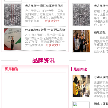
考古奥斯卡 浙江慈溪唐五代秘
考古奥斯
色瓷窑址：填补陶瓷史的空白
史的空白
存在于传说中的秘色瓷 中国陶
存在于传
瓷的制作历史源远流长，尤其自
长，尤其
唐以降，名窑林立，灿若星辰。
年来，我
但千百年来，...
阅读全文>>
和相关文
合，留下了“
WORD浪鲸 斩获“十大卫浴品牌”
福建德化：
2017年4月8日，第七届中国房
都”品牌
德化县委
地产与泛家居行业跨界峰会暨
陶瓷有限公
2017年度中国建筑卫生陶瓷“十
学)福建德
大”品牌榜颁奖...
阅读全文>>
一产业做
业薪火相传、
品牌资讯
图库精选
最新阅读
寻访汉侯
泉州窑系
出贸易品种
南安市霞
感受陶瓷
讲解员邱泽
德化：廉